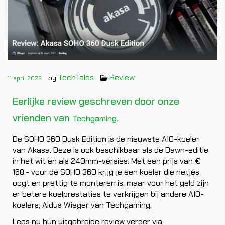
TechTales
Review
by
11 april 2023
Eerlijke review geschreven door onze
vrienden van
.
Techgaming
De SOHO 360 Dusk Edition is de nieuwste AIO-koeler
van Akasa. Deze is ook beschikbaar als de Dawn-editie
in het wit en als 240mm-versies. Met een prijs van €
168,- voor de SOHO 360 krijg je een koeler die netjes
oogt en prettig te monteren is, maar voor het geld zijn
er betere koelprestaties te verkrijgen bij andere AIO-
koelers, Aldus Wieger van Techgaming.
Lees nu hun uitgebreide review verder via: