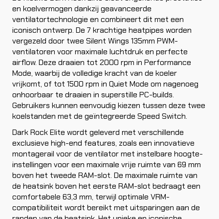
en koelvermogen dankzij geavanceerde
ventilatortechnologie en combineert dit met een
iconisch ontwerp. De 7 krachtige heatpipes worden
vergezeld door twee Silent Wings 135mm PWM-
ventilatoren voor maximale luchtdruk en perfecte
airflow. Deze draaien tot 2000 rpm in Performance
Mode, waarbij de volledige kracht van de koeler
vrijkomt, of tot 1500 rpm in Quiet Mode om nagenoeg
onhoorbaar te draaien in superstille PC-builds.
Gebruikers kunnen eenvoudig kiezen tussen deze twee
koelstanden met de geïntegreerde Speed Switch.
Dark Rock Elite wordt geleverd met verschillende
exclusieve high-end features, zoals een innovatieve
montagerail voor de ventilator met instelbare hoogte-
instellingen voor een maximale vrije ruimte van 69 mm
boven het tweede RAM-slot. De maximale ruimte van
de heatsink boven het eerste RAM-slot bedraagt een
comfortabele 63,3 mm, terwijl optimale VRM-
compatibiliteit wordt bereikt met uitsparingen aan de
randen van de heatsink. Het unieke en iconische