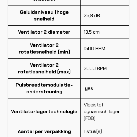
Geluidsniveau (hoge
25,8 dB
snelheid
Ventilator 2 diameter
13,5 cm
Ventilator 2
1500 RPM
rotatiesnelheid (min)
Ventilator 2
2000 RPM
rotatiesnelheid (max)
Pulsbreedtemodulatie-
yes
ondersteuning
Vloeistof
Ventilatorlagertechnologie
dynamisch lager
(FDB)
Aantal per verpakking
1 stuk(s)