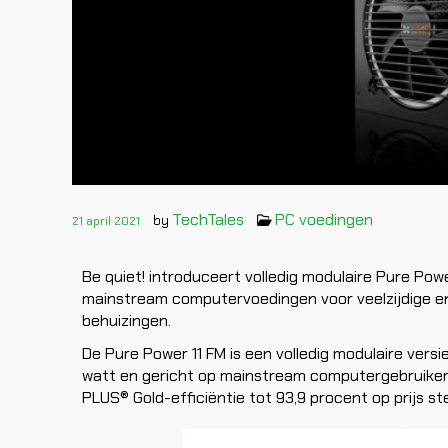
TechTales
PC voedingen
by
21 april 2021
Be quiet! introduceert volledig modulaire Pure Pow
mainstream computervoedingen voor veelzijdige en e
behuizingen.
De Pure Power 11 FM is een volledig modulaire versi
watt en gericht op mainstream computergebruikers 
PLUS® Gold-efficiëntie tot 93,9 procent op prijs ste