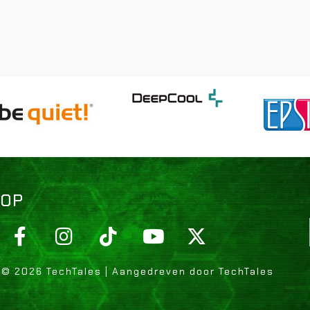
 OP
 © 2026 TechTales | Aangedreven door TechTales