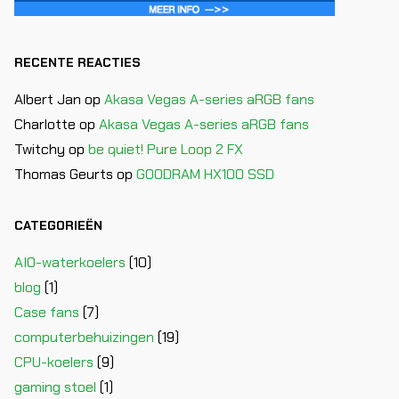
RECENTE REACTIES
Albert Jan
op
Akasa Vegas A-series aRGB fans
Charlotte
op
Akasa Vegas A-series aRGB fans
Twitchy
op
be quiet! Pure Loop 2 FX
Thomas Geurts
op
GOODRAM HX100 SSD
CATEGORIEËN
AIO-waterkoelers
(10)
blog
(1)
Case fans
(7)
computerbehuizingen
(19)
CPU-koelers
(9)
gaming stoel
(1)