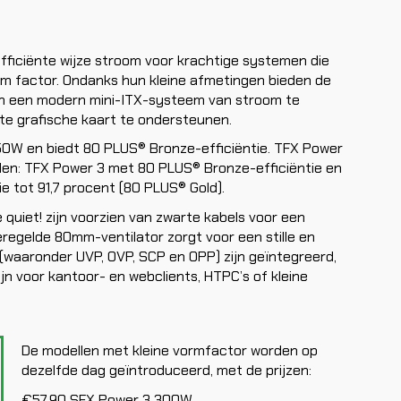
fficiënte wijze stroom voor krachtige systemen die
m factor. Ondanks hun kleine afmetingen bieden de
m een modern mini-ITX-systeem van stroom te
ete grafische kaart te ondersteunen.
450W en biedt 80 PLUS® Bronze-efficiëntie. TFX Power
llen: TFX Power 3 met 80 PLUS® Bronze-efficiëntie en
e tot 91,7 procent (80 PLUS® Gold).
quiet! zijn voorzien van zwarte kabels voor een
regelde 80mm-ventilator zorgt voor een stille en
 (waaronder UVP, OVP, SCP en OPP) zijn geïntegreerd,
n voor kantoor- en webclients, HTPC’s of kleine
De modellen met kleine vormfactor worden op
dezelfde dag geïntroduceerd, met de prijzen:
€57,90 SFX Power 3 300W