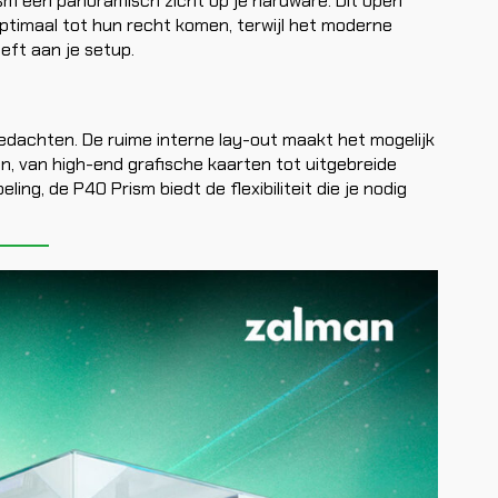
ism een panoramisch zicht op je hardware. Dit open
ptimaal tot hun recht komen, terwijl het moderne
geeft aan je setup.
edachten. De ruime interne lay-out maakt het mogelijk
, van high-end grafische kaarten tot uitgebreide
ing, de P40 Prism biedt de flexibiliteit die je nodig