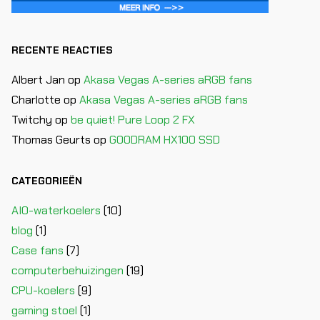
RECENTE REACTIES
Albert Jan
op
Akasa Vegas A-series aRGB fans
Charlotte
op
Akasa Vegas A-series aRGB fans
Twitchy
op
be quiet! Pure Loop 2 FX
Thomas Geurts
op
GOODRAM HX100 SSD
CATEGORIEËN
AIO-waterkoelers
(10)
blog
(1)
Case fans
(7)
computerbehuizingen
(19)
CPU-koelers
(9)
gaming stoel
(1)