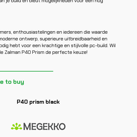
 van je build en biedt mogelijkheden voor een nog
amers, enthousiastelingen en iedereen die waarde
 moderne ontwerp, superieure uitbreidbaarheid en
dig hebt voor een krachtige en stijlvolle pc-build. Wil
s de Zalman P40 Prism de perfecte keuze!
e to buy
P40 prism black