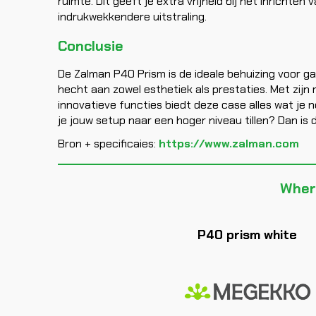
ruimte. Dit geeft je extra vrijheid bij het inrichten
indrukwekkendere uitstraling.
Conclusie
De Zalman P40 Prism is de ideale behuizing voor g
hecht aan zowel esthetiek als prestaties. Met zijn
innovatieve functies biedt deze case alles wat je no
je jouw setup naar een hoger niveau tillen? Dan i
Bron + specificaies:
https://www.zalman.com
Wher
P40 prism white